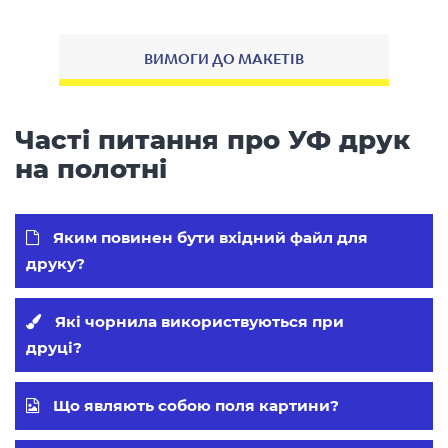
ВИМОГИ ДО МАКЕТІВ
Часті питання про УФ друк
на полотні
Яким повинен бути вхідний файл для
друку?
Які чорнила використвуються при
друці?
Що являють собою поля картини?