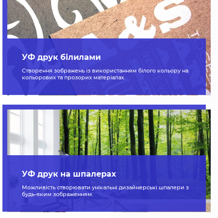
УФ друк білилами
Створення зображень із використанням білого кольору на
кольорових та прозорих матеріалах.
УФ друк на шпалерах
Можливість створювати унікальні дизайнерські шпалери з
будь-яким зображенням.