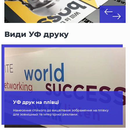
Види УФ друку
УФ друк на плівці
Нанесення стійкого до вицвітання зображення на плівку
для зовнішньої та інтер'єрної реклами.