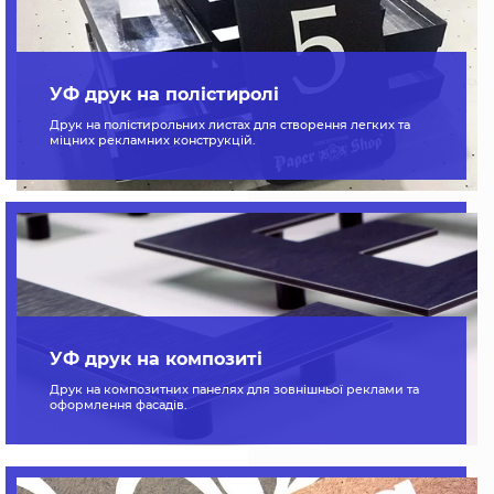
УФ друк на полістиролі
Друк на полістирольних листах для створення легких та
міцних рекламних конструкцій.
УФ друк на композиті
Друк на композитних панелях для зовнішньої реклами та
оформлення фасадів.